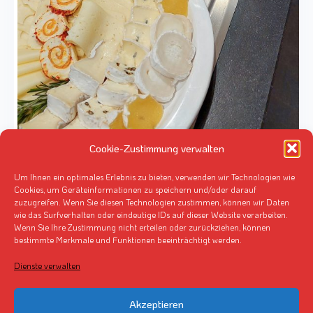
Cookie-Zustimmung verwalten
Um Ihnen ein optimales Erlebnis zu bieten, verwenden wir Technologien wie
Cookies, um Geräteinformationen zu speichern und/oder darauf
zuzugreifen. Wenn Sie diesen Technologien zustimmen, können wir Daten
wie das Surfverhalten oder eindeutige IDs auf dieser Website verarbeiten.
Wenn Sie Ihre Zustimmung nicht erteilen oder zurückziehen, können
Frühstückszeiten
bestimmte Merkmale und Funktionen beeinträchtigt werden.
Dienste verwalten
Montags – freitags
Samstags, sonntags & Feiertage
Akzeptieren
07.00 – 10.00 Uhr